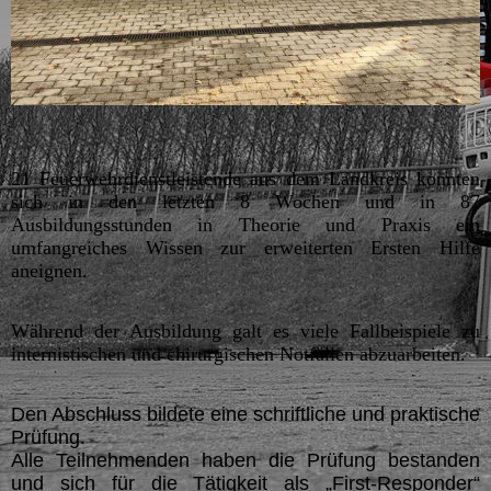
21 Feuerwehrdienstleistende aus dem Landkreis konnten
sich in den letzten 8 Wochen und in 87
Ausbildungsstunden in Theorie und Praxis ein
umfangreiches Wissen zur erweiterten Ersten Hilfe
aneignen.
Während der Ausbildung galt es viele Fallbeispiele zu
internistischen und chirurgischen Notfällen abzuarbeiten.
Den Abschluss bildete eine schriftliche und praktische
Prüfung.
Alle Teilnehmenden haben die Prüfung bestanden
und sich für die Tätigkeit als „First-Responder“