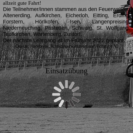
allzeit gute Fahrt!
Die Teilnehmer/innen stammen aus den Feuerwehren
Altenerding, Aufkirchen, Eicherloh, Eitting, Erding,
Forstern, Hörlkofen, Isen, Langenpreising,
Niederneuching, Pastetten, Schwaig, St. Wolfgang,
Taufkirchen, Wartenberg, Zustorf.
Der nächste Lehrgang ist im Frühjahr 2022 geplant.
Quelle: Facebook, Kreisfeuerwehrverband Erding e.V.
Einsatzübung