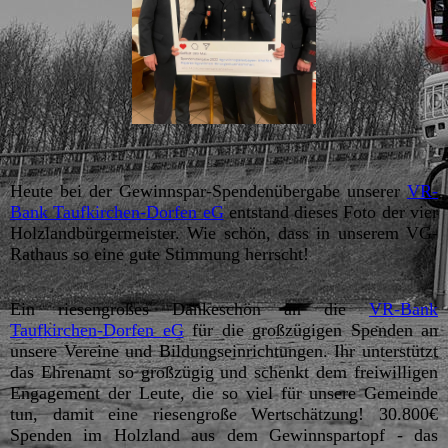
Heute bei der Gewinnspar-Spendenübergabe unserer
VR-
Bank Taufkirchen-Dorfen eG
entstand dieses Foto der vier
Holzlandbürgermeister. Wie schön, dass in unserem VG-
Rathaus so eine gute Stimmung herrscht!
Ein riesengroßes Dankeschön an die
VR-Bank
Taufkirchen-Dorfen eG
für die großzügigen Spenden an
unsere Vereine und Bildungseinrichtungen. Ihr unterstützt
das Ehrenamt so großzügig und schenkt dem freiwilligen
Engagement der Leute, die so viel für unsere Gemeinde
tun, damit eine riesengroße Wertschätzung! 30.800€
Spenden im Holzland aus dem Gewinnspartopf - das