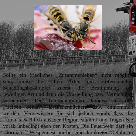
Sollte ein friedliches „Zusammenleben“ nicht möglich
sein, muss bei allen Arten ein professioneller
Schädlingsbekämpfer zuerst die Bestimmung der
jeweiligen Art und dann die Umsiedlung bzw. Vernichtung
vornehmen. Die Telefonnummern können aus den
„Gelben Seiten“, Branchenbüchern usw. entnommen
werden. Vergewissern Sie sich jedoch vorab, dass die
Firma tatsächlich aus der Region stammt und fragen Sie
vorab unbedingt nach den Kosten. Die Feuerwehr darf ein
„normales“ Wespennest nur bei einer konkreten Gefahr im