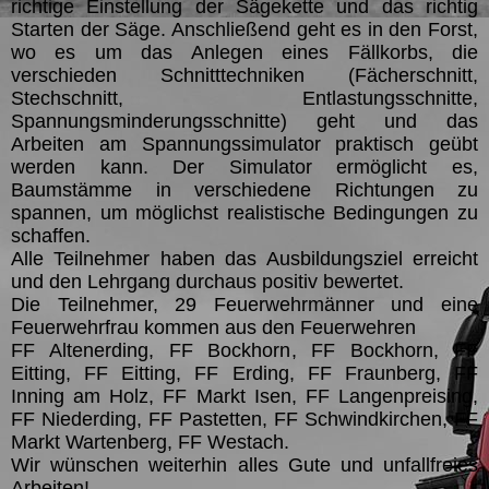
richtige Einstellung der Sägekette und das richtig
Starten der Säge. Anschließend geht es in den Forst,
wo es um das Anlegen eines Fällkorbs, die
verschieden Schnitttechniken (Fächerschnitt,
Stechschnitt, Entlastungsschnitte,
Spannungsminderungsschnitte) geht und das
Arbeiten am Spannungssimulator praktisch geübt
werden kann. Der Simulator ermöglicht es,
Baumstämme in verschiedene Richtungen zu
spannen, um möglichst realistische Bedingungen zu
schaffen.
Alle Teilnehmer haben das Ausbildungsziel erreicht
und den Lehrgang durchaus positiv bewertet.
Die Teilnehmer, 29 Feuerwehrmänner und eine
Feuerwehrfrau kommen aus den Feuerwehren
FF Altenerding, FF Bockhorn, FF Bockhorn, FF
Eitting, FF Eitting, FF Erding, FF Fraunberg, FF
Inning am Holz, FF Markt Isen, FF Langenpreising,
FF Niederding, FF Pastetten, FF Schwindkirchen, FF
Markt Wartenberg, FF Westach.
Wir wünschen weiterhin alles Gute und unfallfreies
Arbeiten!