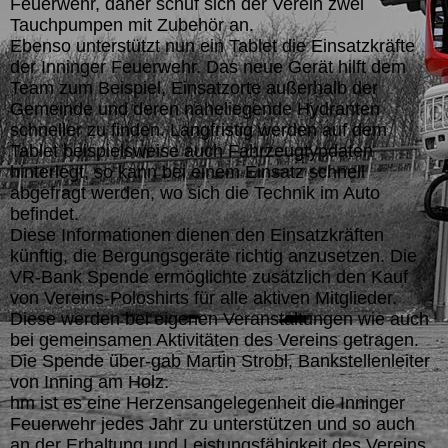
Feuerwehr, daher schuf sich der Verein zwei
Tauchpumpen mit Zubehör an.
Ebenso unterstützt nun ein Tablet die Einsatzkräfte
der Inninger Feuerwehr. Das neue Gerät hilft dem
Team zum Beispiel, Einsatzorte außerhalb der
Gemeinde und deren naheliegende Hydranten
schneller zu finden. Langfristig werden auf dem
Tablet beispielsweise auch Fahrzeugtypdaten
hinterlegt, so kann bei einem Einsatz schnell
abgefragt werden, wo sich die Technik im Auto
befindet.
Diese Informationen dienen den Einsatzkräften
künftig, die Bergungsgeräte richtig anzusetzen. Die
VR-Bank Spende ermöglichte zusätzlich den Kauf
von Vereins-Poloshirts für alle aktiven Mitglieder.
Diese werden bei eigenen Veranstaltungen wie auch
bei gemeinsamen Aktivitäten des Vereins getragen.
Die Spende über-gab Martin Strobl, Bankstellenleiter
von Inning am Holz.
hm ist es eine Herzensangelegenheit die Inninger
Feuerwehr jedes Jahr zu unterstützen und so auch
an der Erhaltung und Leistungsfähigkeit des Vereins