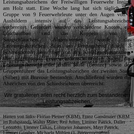
Leistungsabzeichens der Freiwilligen Feuerwehr Inning
am Holz statt.
Eine Woche lang hat sich täglich eine
Gruppe von 9 Feuerwehrleute unter den Augen von 3
Ausbildern intensiv auf das Leistungsabzeichen
vorbereitet. Gefordert wurden verschiedene Knoten, ein
Löschaufbau und das Kuppeln von 4
Saugschläuchen.
Abgenommen wurde das
Leistungsabzeichen dann am Freitagabend durch 3
Schiedsrichter, beauftragt von der Kreisbrandinspektion.
Die angetretenen Feuerwehrdienstleistenden haben das
Leistungsabzeichen der ersten Stufe (Bronze) sowie der
Gruppenführer das Leistungsabzeichen der zweiten Stufe
(Silber) mit Bravour bestanden. Anschließend wurden die
Abzeichen von den Schiedsrichtern überreicht.
Wir gratulieren allen recht herzlich zum bestandenen
Leistungsabzeichen.
Hinten von links: Florian Pleiner (KBM), Franz Ganslmaier (KBM
im Ruhestand), Walter Maier, Reil Julian, Limmer Patrick, Daller
Leonardo, Limmer Lukas, Lohmeier Johannes, Mayr Patrick,
Limmer Günther, Michaela Mühlen (1. Bürgermeisterin)