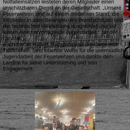
Notfalleinsätzen leisteten deren Mitglieder einen
unschätzbaren Dienst an der Gesellschaft. „Unsere
Feuerwehren sind auf einem modernen Stand, die
Mitglieder in allen Belangen des Brandschutzes und
der technischen Hilfeleistung ausgebildet und sie
leisten eine hervorragende Jugendarbeit.“, so der
Landrat.
Auch Stefan Haberl, Bürgermeister der Gemeinde
Taufkirchen, fand lobende Worte für die unermüdliche
Jugendarbeit der Feuerwehren und dankte dem
Landrat für seine Unterstützung und sein
Engagement.