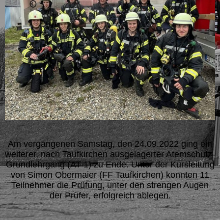
Am vergangenen Samstag, den 24.09.2022 ging ein
weiterer, nach Taufkirchen ausgelagerter Atemschutz-
Grundlehrgang (AT 1) zu Ende. Unter der Kursleitung
von Simon Obermaier (FF Taufkirchen) konnten 11
Teilnehmer die Prüfung, unter den strengen Augen
der Prüfer, erfolgreich ablegen.