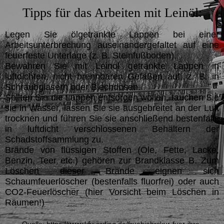
Tipps für das Arbeiten mit Leinöl:
Legen Sie ölgetränkte Lappen bei einer
Arbeitsunterbrechung auseinandergefaltet auf eine
feuerfeste Unterlage (z. B. Steinfußboden).
Bewahren Sie mit Leinöl getränkte Lappen in
luftdichten, nicht brennbaren Gefäßen auf, z. B. in
Schraubgläsern oder Blechdosen.
Sollten Sie die Lappen entsorgen wollen, tauchen Sie
sie in Wasser, lassen Sie sie ausgebreitet an der Luft
trocknen und führen Sie sie anschließend bestenfalls
in luftdicht verschlossenen Behältern der
Schadstoffsammlung zu.
Brände von flüssigen Stoffen (Öle, Fette, Lacke,
Benzin, Teer etc.) gehören zur Brandklasse B. Zum
Löschen dieser Brände eignen sich
Schaumfeuerlöscher (bestenfalls fluorfrei) oder auch
CO2-Feuerlöscher (hier Vorsicht beim Löschen in
Räumen!)
Quelle: https://www.kfv-erding.de/fruehjahrskur-fuer-ihre-