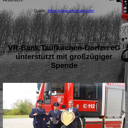
Quelle:
https://www.kfv-erding.de/
VR-Bank Taufkirchen-Dorfen eG
unterstützt mit großzügiger
Spende