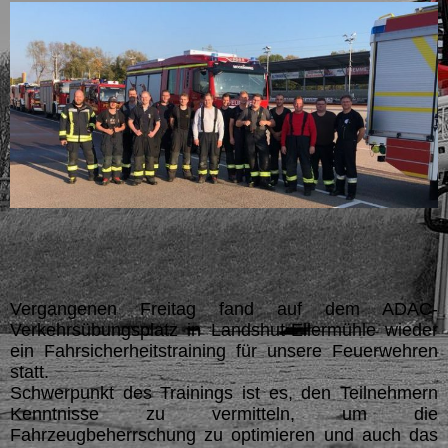
Vergangenen Freitag fand auf dem ADAC-
Verkehrsübungsplatz in Landshut-Ellermühle wieder
ein Fahrsicherheitstraining für unsere Feuerwehren
statt.
Schwerpunkt des Trainings ist es, den Teilnehmern
Kenntnisse zu vermitteln, um die
Fahrzeugbeherrschung zu optimieren und auch das