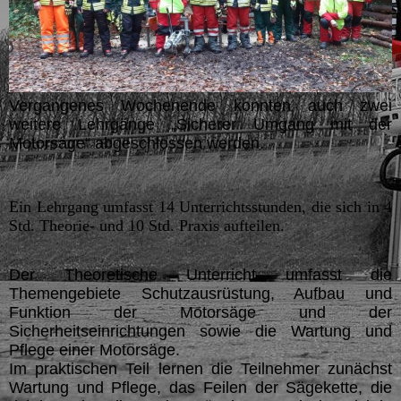
Vergangenes Wochenende konnten auch zwei
weitere Lehrgänge „Sicherer Umgang mit der
Motorsäge“ abgeschlossen werden.
Ein Lehrgang umfasst 14 Unterrichtsstunden, die sich in 4
Std. Theorie- und 10 Std. Praxis aufteilen.
Der Theoretische Unterricht umfasst die
Themengebiete Schutzausrüstung, Aufbau und
Funktion der Motorsäge und der
Sicherheitseinrichtungen sowie die Wartung und
Pflege einer Motorsäge.
Im praktischen Teil lernen die Teilnehmer zunächst
Wartung und Pflege, das Feilen der Sägekette, die