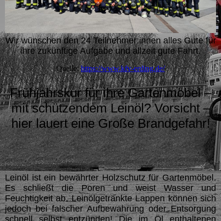
Wir wünschen den 24 Teilnehmer:innen alles Gute für
ihre zukünftige Aufgabe und allzeit gute Fahrt.
Quelle:
https://www.kfv-erding.de/
Frühjahrskur für ihre Gartenmöbel –
mit schützendem Leinöl? Vorsicht –
hier lauert eine Große Brandgefahr!
Leinöl ist ein bewährter Holzschutz für Gartenmöbel.
Es schließt die Poren und weist Wasser und
Feuchtigkeit ab. Leinölgetränkte Lappen können sich
jedoch bei falscher Aufbewahrung oder Entsorgung
schnell selbst entzünden! Die im Öl enthaltenen